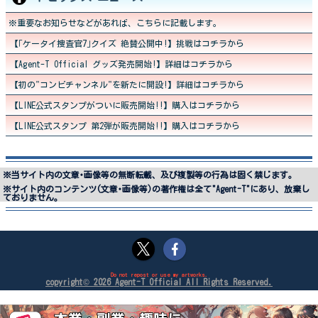
※重要なお知らせなどがあれば、こちらに記載します。
【｢ケータイ捜査官7｣クイズ 絶賛公開中!】挑戦はコチラから
【Agent-T Official グッズ発売開始!】詳細はコチラから
【初の"コンビチャンネル"を新たに開設!】詳細はコチラから
【LINE公式スタンプがついに販売開始!!】購入はコチラから
【LINE公式スタンプ 第2弾が販売開始!!】購入はコチラから
※当サイト内の文章･画像等の無断転載、及び複製等の行為は固く禁じます。
※サイト内のコンテンツ(文章･画像等)の著作権は全て"Agent-T"にあり、放棄し
ておりません。
Do not repost or use my artworks.
copyright© 2026 Agent-T Official All Rights Reserved.