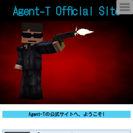
Agent-T Official Site
T
o
g
g
l
e
n
a
v
i
g
a
t
i
o
n
Agent-Tの公式サイトへ、ようこそ!